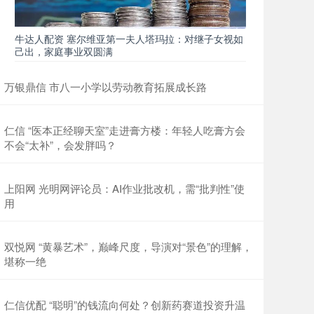
牛达人配资 塞尔维亚第一夫人塔玛拉：对继子女视如
己出，家庭事业双圆满
万银鼎信 市八一小学以劳动教育拓展成长路
仁信 “医本正经聊天室”走进膏方楼：年轻人吃膏方会
不会“太补”，会发胖吗？
上阳网 光明网评论员：AI作业批改机，需“批判性”使
用
双悦网 “黄暴艺术”，巅峰尺度，导演对“景色”的理解，
堪称一绝
仁信优配 “聪明”的钱流向何处？创新药赛道投资升温