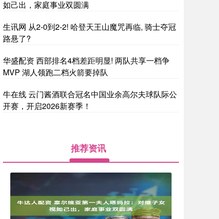
如己出，家庭事业双圆满
生讯网 从2-0到2-2! 哈登天王山魔咒再临, 骑士夺冠
路悬了?
华盛配资 西部排名4档差距明显! 两队共享一档争
MVP 湖人领跑二档火箭要掉队
牛在线 云门酱酒联合冠名中国业余高尔夫球队际公
开赛，开启2026新赛季！
推荐资讯