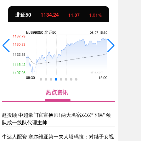
北证50
1134.24
创
11.37
1.01%
热点资讯
趣投顾 中超豪门官宣换帅! 两大名宿双双“下课” 领
队成一线队代理主帅
牛达人配资 塞尔维亚第一夫人塔玛拉：对继子女视