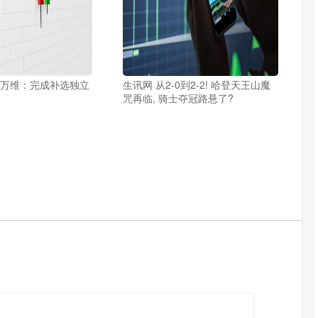
仑万维：完成补选独立
生讯网 从2-0到2-2! 哈登天王山魔
咒再临, 骑士夺冠路悬了?