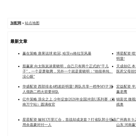
加配网
»
站点地图
最新文章
赢在策略 唐果说球 欧冠, 哈茨vs格拉茨风暴
博星配资 喷
明显!
股赢家 向太陈岚谈黄晓明，自己只有两个正式的“干儿
天成创亿 
子”，一个是萧敬腾，另外一个就是黄晓明：“他很单纯、
医惹父母担
没心眼”
华盛配资 西部排名4档差距明显! 两队共享一档争MVP 湖
宏益配资 半
人领跑二档火箭要掉队
赢老鹰
亿牛策略 浪尖之上 少年绽放|2026年全国冲浪U系列赛（海
锦富优 微视
南万宁站）圆满收官
残奥
星星配资 辗转3万里汇合，首战却成龙套？打省队郭士强该
广州典丰 9-
用余嘉豪对付一人
山东 河南