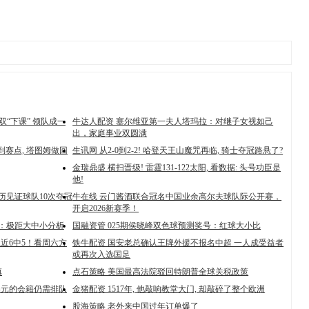
双“下课” 领队成一
牛达人配资 塞尔维亚第一夫人塔玛拉：对继子女视如己
出，家庭事业双圆满
拿到赛点, 塔图姆做回
生讯网 从2-0到2-2! 哈登天王山魔咒再临, 骑士夺冠路悬了?
金瑞鼎盛 横扫晋级! 雷霆131-122太阳, 看数据: 头号功臣是
他!
履历见证球队10次夺冠
牛在线 云门酱酒联合冠名中国业余高尔夫球队际公开赛，
开启2026新赛季！
号：极距大中小分析
国融资管 025期侯晓峰双色球预测奖号：红球大小比
红近6中5！看周六方
铁牛配资 国安老总确认王牌外援不报名中超 一人成受益者
或再次入选国足
慎
点石策略 美国最高法院驳回特朗普全球关税政策
万美元的会籍仍需排队
金猪配资 1517年, 他敲响教堂大门, 却敲碎了整个欧洲
股海策略 老外来中国过年订单爆了