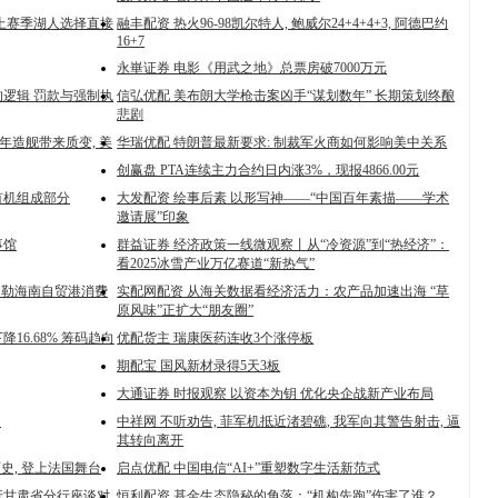
: 上赛季湖人选择直接
融丰配资 热火96-98凯尔特人, 鲍威尔24+4+4+3, 阿德巴约
16+7
永崋证券 电影《用武之地》总票房破7000万元
的逻辑 罚款与强制执
信弘优配 美布朗大学枪击案凶手“谋划数年” 长期策划终酿
悲剧
十年造舰带来质变, 美
华瑞优配 特朗普最新要求: 制裁军火商如何影响美中关系
创赢盘 PTA连续主力合约日内涨3%，现报4866.00元
有机组成部分
大发配资 绘事后素 以形写神——“中国百年素描——学术
邀请展”印象
事馆
群益证券 经济政策一线微观察丨从“冷资源”到“热经济”：
看2025冰雪产业万亿赛道“新热气”
勾勒海南自贸港消费
实配网配资 从海关数据看经济活力：农产品加速出海 “草
原风味”正扩大“朋友圈”
16.68% 筹码趋向
优配货主 瑞康医药连收3个涨停板
期配宝 国风新材录得5天3板
大通证券 时报观察 以资本为钥 优化央企战新产业布局
？
中祥网 不听劝告, 菲军机抵近渚碧礁, 我军向其警告射击, 逼
其转向离开
史, 登上法国舞台
启点优配 中国电信“AI+”重塑数字生活新范式
行甘肃省分行座谈对
恒利配资 基金生态隐秘的角落：“机构先跑”伤害了谁？