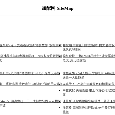
加配网 SiteMap
亚马尔不行? 先看看伊涅斯塔的数据, 双标别太
趣投顾 中超豪门官宣换帅! 两大名宿双
线队代理主帅
本·阿弗莱克与前妻再度同框，20岁长女拄双拐就
鼎红金投 一场128-96的大胜! 让绿军
忧
老大, 恩比德露馅
场11中2又怎样? 塔图姆末节13分, 绿军无布朗
摩根策酪 记湖人播音员坦特尔: 44年
送走一大批巨星
频｜逐梦冰雪 绽放米兰 28名河北运动员闪耀冬
谋略天下 025期白琪峰双色球预测奖
中鑫优配 关注微信-狼王荐彩公推3连
案
2 4-2 2-0 热身疯狂一日！成都胜陕西 申花横扫
速盈所 沃尔玛假期业绩强劲，展望谨
赢宁波
股策略 高端健身品牌Equinox年费4
等候