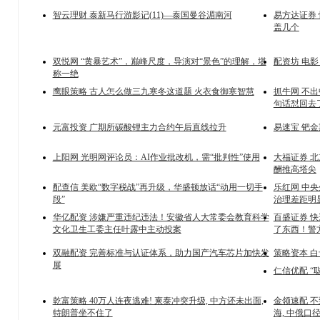
智云理财 泰新马行游影记(11)—泰国曼谷湄南河
易方达证券 
盖几个
双悦网 “黄暴艺术”，巅峰尺度，导演对“景色”的理解，堪
配资坊 电影
称一绝
鹰眼策略 古人怎么做三九寒冬这道题 火衣食御寒智慧
抓牛网 不出
句话怼回去
元富投资 广期所碳酸锂主力合约午后直线拉升
易速宝 钯金
上阳网 光明网评论员：AI作业批改机，需“批判性”使用
大福证券 
酬推高塔尖
配查信 美欧“数字税战”再升级，华盛顿放话“动用一切手
乐红网 中
段”
治理差距明
华亿配资 涉嫌严重违纪违法！安徽省人大常委会教育科学
百盛证券 
文化卫生工委主任叶露中主动投案
了东西！警
双融配资 完善标准与认证体系，助力国产汽车芯片加快发
策略资本 
展
仁信优配 
乾富策略 40万人连夜逃难! 柬泰冲突升级, 中方还未出面,
金领速配 不
特朗普坐不住了
海, 中俄口