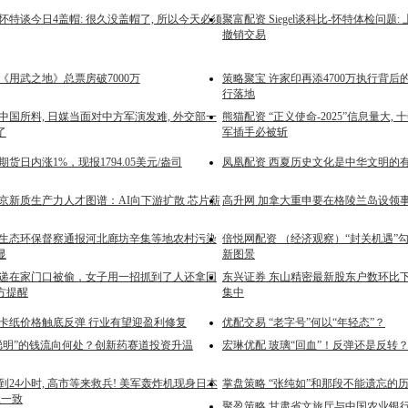
怀特谈今日4盖帽: 很久没盖帽了, 所以今天必须
聚富配资 Siegel谈科比-怀特体检问题
撤销交易
《用武之地》总票房破7000万
策略聚宝 许家印再添4700万执行背后
行落地
中国所料, 日媒当面对中方军演发难, 外交部一
熊猫配资 “正义使命-2025”信息量大, 
了
军插手必被斩
期货日内涨1%，现报1794.05美元/盎司
凤凰配资 西夏历史文化是中华文明的
北京新质生产力人才图谱：AI向下游扩散 芯片薪
高升网 加拿大重申要在格陵兰岛设领
央生态环保督察通报河北廊坊辛集等地农村污染
倍悦网配资 （经济观察）“封关机遇”
显
新图景
快递在家门口被偷，女子用一招抓到了人还拿回
东兴证券 东山精密最新股东户数环比下降
方提醒
集中
白卡纸价格触底反弹 行业有望迎盈利修复
优配交易 “老字号”何以“年轻态”？
“聪明”的钱流向何处？创新药赛道投资升温
宏琳优配 玻璃“回血”！反弹还是反转
到24小时, 高市等来救兵! 美军轰炸机现身日本
掌盘策略 “张纯如”和那段不能遗忘的历
径一致
聚盈策略 甘肃省文旅厅与中国农业银