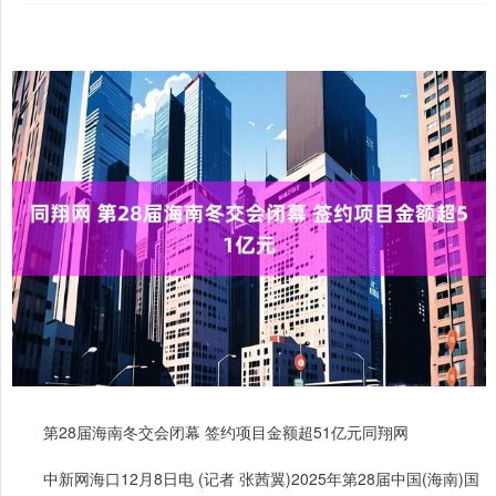
第28届海南冬交会闭幕 签约项目金额超51亿元同翔网
中新网海口12月8日电 (记者 张茜翼)2025年第28届中国(海南)国