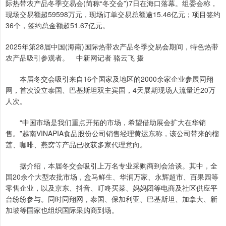
际热带农产品冬季交易会(简称“冬交会”)7日在海口落幕。组委会称，
现场交易额超59598万元，现场订单交易总额逾15.46亿元；项目签约
36个，签约总金额超51.67亿元。
2025年第28届中国(海南)国际热带农产品冬季交易会期间，特色热带
农产品吸引参观者。 中新网记者 骆云飞 摄
本届冬交会吸引来自16个国家及地区的2000余家企业参展同翔
网，首次设立泰国、巴基斯坦双主宾国，4天展期现场人流量近20万
人次。
“中国市场是我们重点开拓的市场，希望借助展会扩大在华销
售。”越南VINAPIA食品股份公司销售经理黄运东称，该公司带来的榴
莲、咖啡、燕窝等产品已收获多家代理意向。
据介绍，本届冬交会吸引上万名专业采购商到会洽谈。其中，全
国20余个大型农批市场，盒马鲜生、华润万家、永辉超市、百果园等
零售企业，以及京东、抖音、叮咚买菜、妈妈团等电商及社区供应平
台纷纷参与。同时同翔网，泰国、保加利亚、巴基斯坦、加拿大、新
加坡等国家也组织国际采购商到场。