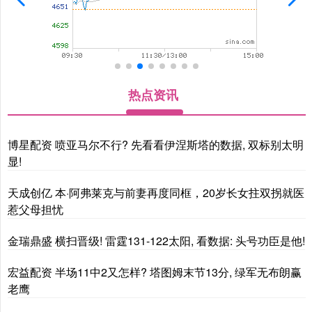
热点资讯
博星配资 喷亚马尔不行? 先看看伊涅斯塔的数据, 双标别太明
显!
天成创亿 本·阿弗莱克与前妻再度同框，20岁长女拄双拐就医
惹父母担忧
金瑞鼎盛 横扫晋级! 雷霆131-122太阳, 看数据: 头号功臣是他!
宏益配资 半场11中2又怎样? 塔图姆末节13分, 绿军无布朗赢
老鹰