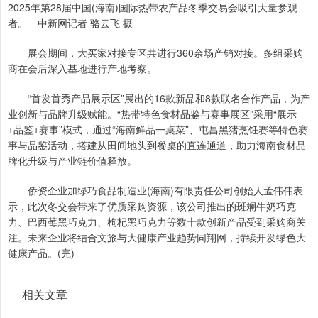
2025年第28届中国(海南)国际热带农产品冬季交易会吸引大量参观
者。 中新网记者 骆云飞 摄
展会期间，大买家对接专区共进行360余场产销对接。多组采购
商在会后深入基地进行产地考察。
“首发首秀产品展示区”展出的16款新品和8款联名合作产品，为产
业创新与品牌升级赋能。“热带特色食材品鉴与赛事展区”采用“展示
+品鉴+赛事”模式，通过“海南鲜品一桌菜”、屯昌黑猪烹饪赛等特色赛
事与品鉴活动，搭建从田间地头到餐桌的直连通道，助力海南食材品
牌化升级与产业链价值释放。
侨资企业加绿巧食品制造业(海南)有限责任公司创始人孟伟伟表
示，此次冬交会带来了优质采购资源，该公司推出的斑斓牛奶巧克
力、巴西莓黑巧克力、枸杞黑巧克力等数十款创新产品受到采购商关
注。未来企业将结合文旅与大健康产业趋势同翔网，持续开发绿色大
健康产品。(完)
相关文章