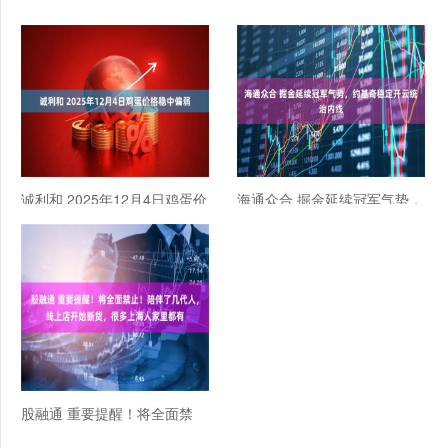
诚利和 2025年12月4日鸡蛋价
海通众合 掘金延续冠军气势，
格稳中偏弱
约基奇稳定开云统治内线
股融通 重要提醒！将全面禁
止！陪伴了几代人，线上店开