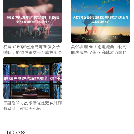
易速宝 60岁已婚男与35岁女子
高忆管理 全固态电池商业化时
暧昧，醉酒后追女子不幸摔倒身
间表成争议焦点 高成本或阻碍
亡！法院判了
推广
国融资管 025期侯晓峰双色球预
测奖号：红球大小比
相关评论