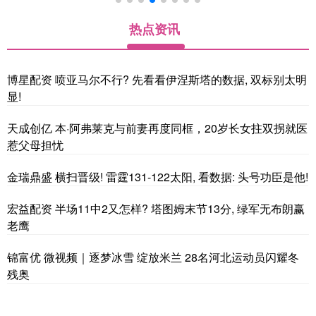
热点资讯
博星配资 喷亚马尔不行? 先看看伊涅斯塔的数据, 双标别太明
显!
天成创亿 本·阿弗莱克与前妻再度同框，20岁长女拄双拐就医
惹父母担忧
金瑞鼎盛 横扫晋级! 雷霆131-122太阳, 看数据: 头号功臣是他!
宏益配资 半场11中2又怎样? 塔图姆末节13分, 绿军无布朗赢
老鹰
锦富优 微视频｜逐梦冰雪 绽放米兰 28名河北运动员闪耀冬
残奥