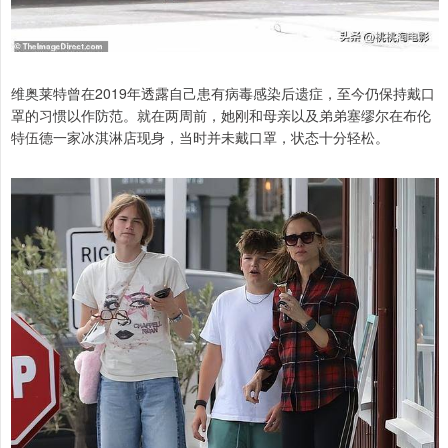
维奥莱特曾在2019年透露自己患有病毒感染后遗症，至今仍保持戴口
罩的习惯以作防范。就在两周前，她刚和母亲以及弟弟塞缪尔在布伦
特伍德一家冰淇淋店现身，当时并未戴口罩，状态十分轻松。