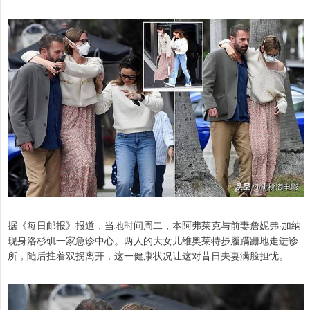
据《每日邮报》报道，当地时间周二，本阿弗莱克与前妻詹妮弗·加纳
现身洛杉矶一家急诊中心。两人的大女儿维奥莱特步履蹒跚地走进诊
所，随后拄着双拐离开，这一健康状况让这对昔日夫妻满脸担忧。