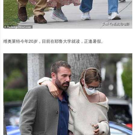
维奥莱特今年20岁，目前在耶鲁大学就读，正逢暑假。