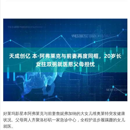
好莱坞影星本阿弗莱克与前妻詹妮弗加纳的大女儿维奥莱特突发健康
状况。父母两人齐聚洛杉矶一家急诊中心，全程护送步履蹒跚的女儿
就医。