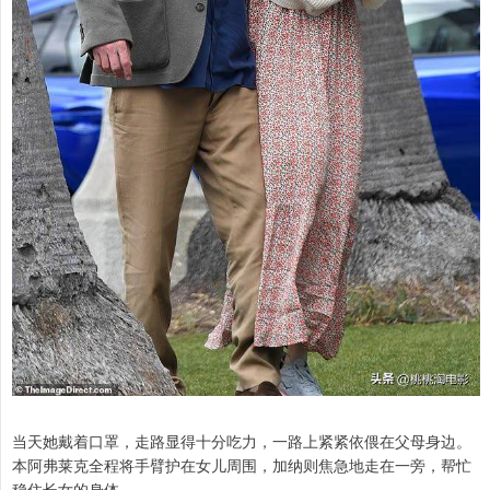
当天她戴着口罩，走路显得十分吃力，一路上紧紧依偎在父母身边。
本阿弗莱克全程将手臂护在女儿周围，加纳则焦急地走在一旁，帮忙
稳住长女的身体。