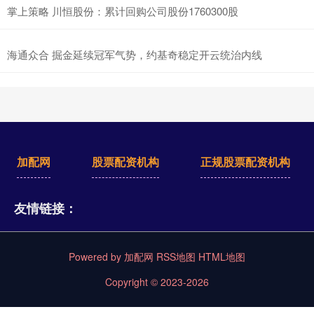
掌上策略 川恒股份：累计回购公司股份1760300股
海通众合 掘金延续冠军气势，约基奇稳定开云统治内线
加配网
股票配资机构
正规股票配资机构
友情链接：
Powered by
加配网
RSS地图
HTML地图
Copyright
© 2023-2026