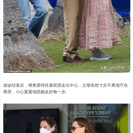
就诊结束后，维奥莱特拄着双拐走出中心，父母依然寸步不离地守在
两旁，小心翼翼地陪她走好每一步。