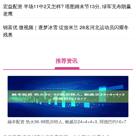
宏益配资 半场11中2又怎样? 塔图姆末节13分, 绿军无布朗赢
老鹰
锦富优 微视频｜逐梦冰雪 绽放米兰 28名河北运动员闪耀冬
残奥
推荐资讯
融丰配资 热火96-98凯尔特人, 鲍威尔24+4+4+3, 阿德巴约16+7