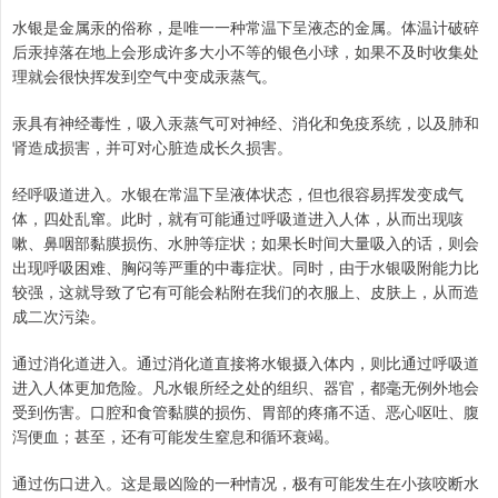
水银是金属汞的俗称，是唯一一种常温下呈液态的金属。体温计破碎
后汞掉落在地上会形成许多大小不等的银色小球，如果不及时收集处
理就会很快挥发到空气中变成汞蒸气。
汞具有神经毒性，吸入汞蒸气可对神经、消化和免疫系统，以及肺和
肾造成损害，并可对心脏造成长久损害。
经呼吸道进入。水银在常温下呈液体状态，但也很容易挥发变成气
体，四处乱窜。此时，就有可能通过呼吸道进入人体，从而出现咳
嗽、鼻咽部黏膜损伤、水肿等症状；如果长时间大量吸入的话，则会
出现呼吸困难、胸闷等严重的中毒症状。同时，由于水银吸附能力比
较强，这就导致了它有可能会粘附在我们的衣服上、皮肤上，从而造
成二次污染。
通过消化道进入。通过消化道直接将水银摄入体内，则比通过呼吸道
进入人体更加危险。凡水银所经之处的组织、器官，都毫无例外地会
受到伤害。口腔和食管黏膜的损伤、胃部的疼痛不适、恶心呕吐、腹
泻便血；甚至，还有可能发生窒息和循环衰竭。
通过伤口进入。这是最凶险的一种情况，极有可能发生在小孩咬断水