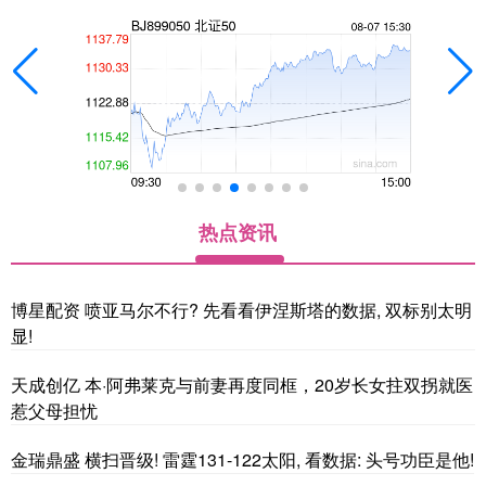
热点资讯
博星配资 喷亚马尔不行? 先看看伊涅斯塔的数据, 双标别太明
显!
天成创亿 本·阿弗莱克与前妻再度同框，20岁长女拄双拐就医
惹父母担忧
金瑞鼎盛 横扫晋级! 雷霆131-122太阳, 看数据: 头号功臣是他!