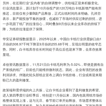
另外，在近期行业“反内卷”的自律调整中，供给端正迎来积极变化。
行业消息显示，原计划于10月份投产的120万吨白卡纸新增产能有所
推迟，目前仅有少量B级产品释放，正式出纸时间尚未明确。孔祥芬
表示，新产能投放节奏的放缓，也减轻了市场对供应过剩的担忧，进
一步巩固了纸厂的拉涨信心，同时叠加9月份以来企业库存的持续下
降，为纸价拉涨提供了保障。
华安证券研报数据显示，2025年以来，中国白卡纸行业供需缺口由1
月份的308.97千吨下降至9月份的255.68千吨，呈现出明显的收窄态
势。同时，白卡纸库存在长时间处于高位后也迎来下降，去库存效果
显现。
卓创资讯数据显示，11月21日白卡纸毛利率为-5.02%，即便是拥有自
产浆线的纸厂，目前也只能维持微利状态。因此，企业有强烈的改善
利润诉求。伴随此轮头部纸企宣布上调白卡纸价格，行业或将迎来期
盼已久的盈利修复。
政策端和需求端的向上共振，让白卡纸企业看到了盈利修复的希望。
进入第四季度行业旺季后，特别是11月份以来，国内包装用纸市场价
格整体实现上涨，这与元旦、春节前订单开始释放、市场需求整体出
现好转预期直接相关，加之各纸种价格持续拉涨的刺激，下游补货进