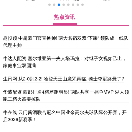
热点资讯
趣投顾 中超豪门官宣换帅! 两大名宿双双“下课” 领队成一线队
代理主帅
牛达人配资 塞尔维亚第一夫人塔玛拉：对继子女视如己出，
家庭事业双圆满
生讯网 从2-0到2-2! 哈登天王山魔咒再临, 骑士夺冠路悬了?
华盛配资 西部排名4档差距明显! 两队共享一档争MVP 湖人领
跑二档火箭要掉队
牛在线 云门酱酒联合冠名中国业余高尔夫球队际公开赛，开
启2026新赛季！