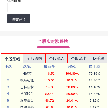
你的邮箱
*
提交评论
个股实时涨跌榜
个股跌幅
个股流入
个股流出
换手率
个股涨幅
排名
名称
最新价
涨幅
换手率
1
N展芯
116.52
396.89%
79.39%
2
锐翔智能
110.02
20.21%
16.80%
3
志特新材
14.8
20.03%
14.18%
4
博腾股份
20.44
20.02%
14.77%
5
近岸蛋白
46.72
20.01%
5.62%
6
毕得医药
61.6
20.01%
6.12%