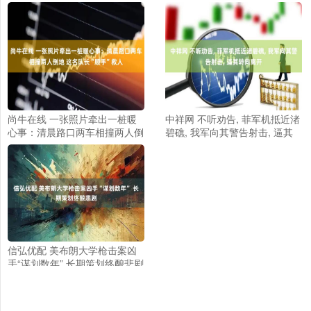
尚牛在线 一张照片牵出一桩暖
中祥网 不听劝告, 菲军机抵近渚
心事：清晨路口两车相撞两人倒
碧礁, 我军向其警告射击, 逼其
地 这名队长“顺手”救人
转向离开
信弘优配 美布朗大学枪击案凶
手“谋划数年” 长期策划终酿悲剧