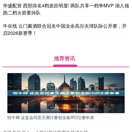
华盛配资 西部排名4档差距明显! 两队共享一档争MVP 湖人领
跑二档火箭要掉队
牛在线 云门酱酒联合冠名中国业余高尔夫球队际公开赛，开
启2026新赛季！
推荐资讯
恒牛网 证监会同意天溯计量创业板IPO注册申请