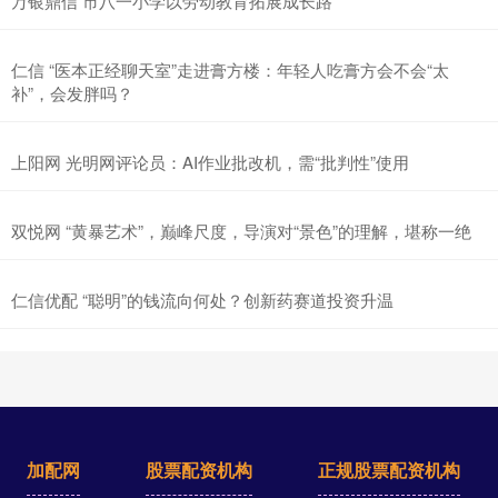
万银鼎信 市八一小学以劳动教育拓展成长路
仁信 “医本正经聊天室”走进膏方楼：年轻人吃膏方会不会“太
补”，会发胖吗？
上阳网 光明网评论员：AI作业批改机，需“批判性”使用
双悦网 “黄暴艺术”，巅峰尺度，导演对“景色”的理解，堪称一绝
仁信优配 “聪明”的钱流向何处？创新药赛道投资升温
加配网
股票配资机构
正规股票配资机构