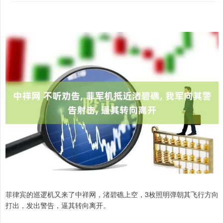
菲律宾的巡逻机又来了中祥网，渚碧礁上空，3枚照明弹朝其飞行方向
打出，发出警告，逼其转向离开。