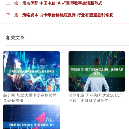
上一篇：
启点优配 中国电信“AI+”重塑数字生活新范式
下一篇：
策略资本 白卡纸价格触底反弹 行业有望迎盈利修复
相关文章
高升网 加拿大重申要在格陵兰
泽巨配资 万科和万达算50亿元
岛设领事馆
旧账，王健林又被告了！