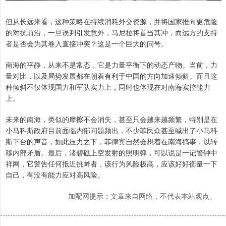
但从长远来看，这种策略在持续消耗外交资源，并将国家推向更危险
的对抗前沿，一旦误判引发意外，马尼拉将首当其冲，而远方的支持
者是否会为其卷入直接冲突？这是一个巨大的问号。
南海的平静，从来不是常态，它是力量平衡下的动态产物。当前，力
量对比，以及局势发展都在朝着有利于中国的方向加速倾斜。而且这
种倾斜不仅体现国力和军队实力上，同时也体现在对南海实控能力
上。
未来的南海，类似的摩擦不会消失，甚至只会越来越频繁，特别是在
小马科斯政府目前面临内部问题频出，不少菲民众甚至喊出了小马科
斯下台的声音，如此压力之下，菲律宾自然会想着在南海搞事，以转
移内部矛盾。最后，渚碧礁上空发射的照明弹，可以说是一记警钟中
祥网，它警告任何抵近挑衅者，该行为风险极高，应该好好衡量一下
自己，有没有能力应对高风险。
加配网提示：文章来自网络，不代表本站观点。