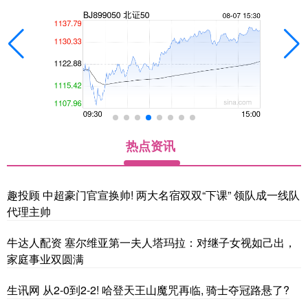
热点资讯
趣投顾 中超豪门官宣换帅! 两大名宿双双“下课” 领队成一线队
代理主帅
牛达人配资 塞尔维亚第一夫人塔玛拉：对继子女视如己出，
家庭事业双圆满
生讯网 从2-0到2-2! 哈登天王山魔咒再临, 骑士夺冠路悬了?