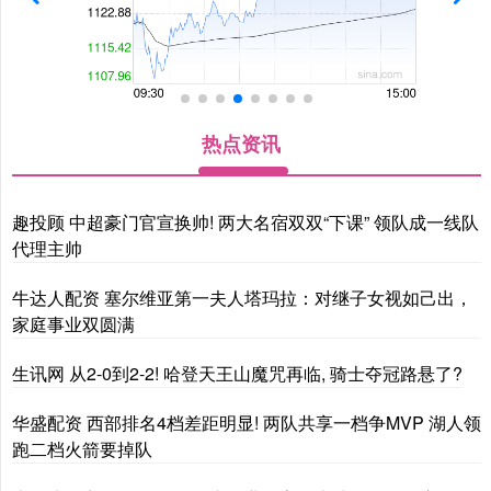
热点资讯
趣投顾 中超豪门官宣换帅! 两大名宿双双“下课” 领队成一线队
代理主帅
牛达人配资 塞尔维亚第一夫人塔玛拉：对继子女视如己出，
家庭事业双圆满
生讯网 从2-0到2-2! 哈登天王山魔咒再临, 骑士夺冠路悬了?
华盛配资 西部排名4档差距明显! 两队共享一档争MVP 湖人领
跑二档火箭要掉队