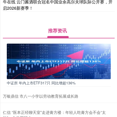
牛在线 云门酱酒联合冠名中国业余高尔夫球队际公开赛，开
启2026新赛季！
推荐资讯
中证所 年内上市ETF317只 同比增超136%
万银鼎信 市八一小学以劳动教育拓展成长路
仁信 “医本正经聊天室”走进膏方楼：年轻人吃膏方会不会“太