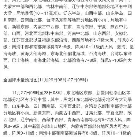
内蒙古中部和西北部、吉林中南部、辽宁中东部等地部分地区有中到
大雪，局地暴雪(10～11毫米)。辽东半岛、山西中部、山东半岛、四
川南部、云南西北部、台湾岛东部等地部分地区有小雨，局地有中
雨。新疆东部、内蒙古中西部、甘肃、青海东部、宁夏、陕西中北
部、山西、河北西北部和中南部、河南中北部、山东西部、安徽北
部、江苏西北部以及福建东部沿海、西藏等地有5~7级大风，阵风8~9
级；南海中部和南部海域将有8~9级、阵风10~11级的大风，渤海、渤
海海峡、黄海大部海域、东海北部偏北海域、台湾海峡、台湾以东洋
面、巴士海峡、南海北部海域、北部湾将有7~8级、阵风9~10级的大
风。
全国降水量预报图(11月26日08时-27日08时)
11月27日08时至28日08时，东北地区东部、新疆阿勒泰山区等
地部分地区有小到中雪，其中，黑龙江东北部等地部分地区有大到暴
雪。山东半岛、四川西南部、云南西北部、台湾岛东部和南部等地部
分地区有小雨。新疆东部、内蒙古中西部、甘肃北部、宁夏北部、陕
西北部、辽宁南部、西藏中西部、青海西南部等地有5~7级大风，阵
风8~9级，其中新疆东部山口地区、内蒙古西部部分地区风力可达8
级，阵风9~10级；南海中部和南部海域将有8~9级、阵风10~11级的