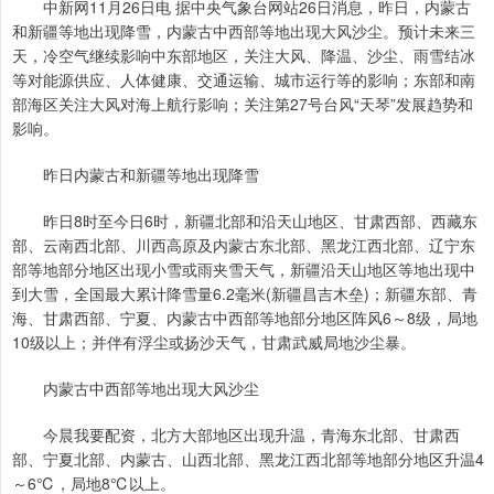
中新网11月26日电 据中央气象台网站26日消息，昨日，内蒙古
和新疆等地出现降雪，内蒙古中西部等地出现大风沙尘。预计未来三
天，冷空气继续影响中东部地区，关注大风、降温、沙尘、雨雪结冰
等对能源供应、人体健康、交通运输、城市运行等的影响；东部和南
部海区关注大风对海上航行影响；关注第27号台风“天琴”发展趋势和
影响。
昨日内蒙古和新疆等地出现降雪
昨日8时至今日6时，新疆北部和沿天山地区、甘肃西部、西藏东
部、云南西北部、川西高原及内蒙古东北部、黑龙江西北部、辽宁东
部等地部分地区出现小雪或雨夹雪天气，新疆沿天山地区等地出现中
到大雪，全国最大累计降雪量6.2毫米(新疆昌吉木垒)；新疆东部、青
海、甘肃西部、宁夏、内蒙古中西部等地部分地区阵风6～8级，局地
10级以上；并伴有浮尘或扬沙天气，甘肃武威局地沙尘暴。
内蒙古中西部等地出现大风沙尘
今晨我要配资，北方大部地区出现升温，青海东北部、甘肃西
部、宁夏北部、内蒙古、山西北部、黑龙江西北部等地部分地区升温4
～6℃，局地8℃以上。