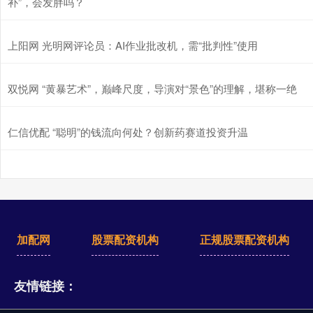
补”，会发胖吗？
上阳网 光明网评论员：AI作业批改机，需“批判性”使用
双悦网 “黄暴艺术”，巅峰尺度，导演对“景色”的理解，堪称一绝
仁信优配 “聪明”的钱流向何处？创新药赛道投资升温
加配网
股票配资机构
正规股票配资机构
友情链接：