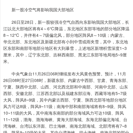
新一股冷空气将影响我国大部地区
26日至28日，新一股较强冷空气自西向东影响我国大部地区，长
江以北大部地区将有4～6℃降温，东北地区东部等地的部分地区降温
8～12℃，并伴有4～7级偏北风，部分地区阵风8～10级；内蒙古、
华北北部、东北地区及新疆北部有小到中雪或雨夹雪，其中，东北地
区东部和南部等地部分地区有大到暴雪，上述地区新增积雪深度1~3
厘米，其中，辽宁东北部、吉林西南部、黑龙江东部等地局地5~9厘
米。
中央气象台11月26日06时继续发布大风黄色预警。预计，11月
26日08时至27日08时，新疆东部、内蒙古中西部、甘肃、青海东部、
宁夏、陕西中北部、山西、河北西北部和中南部、河南中北部、山东
西部、安徽北部、江苏西北部以及福建东部沿海、西藏等地有5~7级
大风，阵风8~9级，其中内蒙古西部、宁夏、陕西北部等地部分地区
风力可达8级，阵风9~11级；南海中部和南部海域将有8~9级、阵风
10~11级的大风，其中南海东南部的部分海域风力可达10级、阵风
11~12级，渤海、渤海海峡、黄海大部海域、东海北部偏北海域、台
湾海峡、台湾以东洋面、巴士海峡、南海北部海域、北部湾将有7~8
级、阵风9~10级的大风，其中台湾海峡、巴士海峡、南海北部的部分