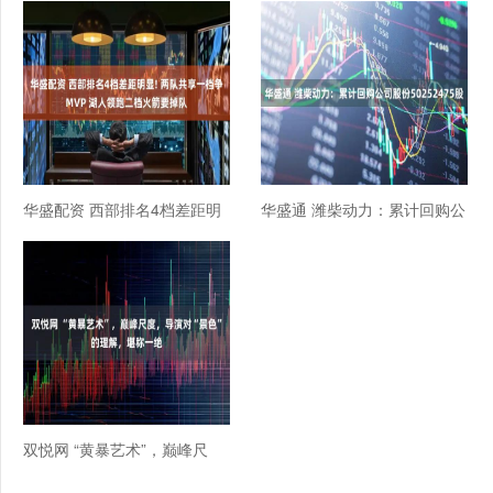
华盛配资 西部排名4档差距明
华盛通 潍柴动力：累计回购公
显! 两队共享一档争MVP 湖人
司股份50252475股
领跑二档火箭要掉队
双悦网 “黄暴艺术”，巅峰尺
度，导演对“景色”的理解，堪
称一绝