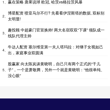
赢在策略 唐果说球 欧冠, 哈茨vs格拉茨风暴
1、
博星配资 喷亚马尔不行? 先看看伊涅斯塔的数据, 双标别
2、
太明显!
趣投顾 中超豪门官宣换帅! 两大名宿双双“下课” 领队成一
3、
线队代理主帅
牛达人配资 塞尔维亚第一夫人塔玛拉：对继子女视如己
4、
出，家庭事业双圆满
股赢家 向太陈岚谈黄晓明，自己只有两个正式的“干儿
子”，一个是萧敬腾，另外一个就是黄晓明：“他很单纯、
5、
没心眼”