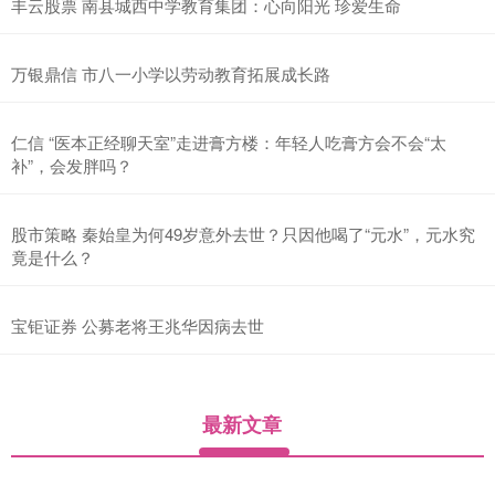
丰云股票 南县城西中学教育集团：心向阳光 珍爱生命
万银鼎信 市八一小学以劳动教育拓展成长路
仁信 “医本正经聊天室”走进膏方楼：年轻人吃膏方会不会“太
补”，会发胖吗？
股市策略 秦始皇为何49岁意外去世？只因他喝了“元水”，元水究
竟是什么？
宝钜证券 公募老将王兆华因病去世
最新文章