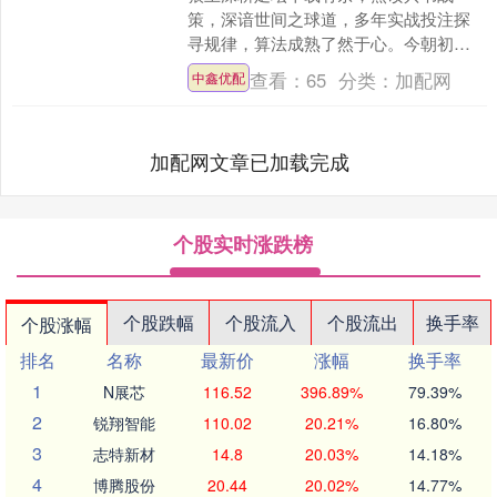
策，深谙世间之球道，多年实战投注探
寻规律，算法成熟了然于心。今朝初入
江湖携君共议球事，定精诚一心与您闲
查看：
65
分类：
加配网
中鑫优配
庭信步笑谈球中事，云卷云舒....
加配网文章已加载完成
个股实时涨跌榜
个股跌幅
个股流入
个股流出
换手率
个股涨幅
排名
名称
最新价
涨幅
换手率
1
N展芯
116.52
396.89%
79.39%
2
锐翔智能
110.02
20.21%
16.80%
3
志特新材
14.8
20.03%
14.18%
4
博腾股份
20.44
20.02%
14.77%