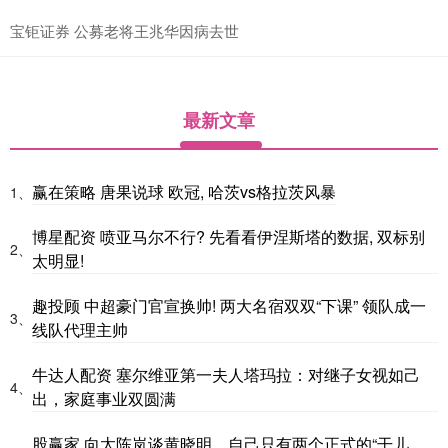
宝钜证券 公募老将王兆华因病去世
最新文章
赢在策略 唐果说球 欧冠, 哈茨vs格拉茨风暴
1、
博星配资 喷亚马尔不行? 先看看伊涅斯塔的数据, 双标别
2、
太明显!
趣投顾 中超豪门官宣换帅! 两大名宿双双“下课” 领队成一
3、
线队代理主帅
牛达人配资 塞尔维亚第一夫人塔玛拉：对继子女视如己
4、
出，家庭事业双圆满
股赢家 向太陈岚谈黄晓明，自己只有两个正式的“干儿