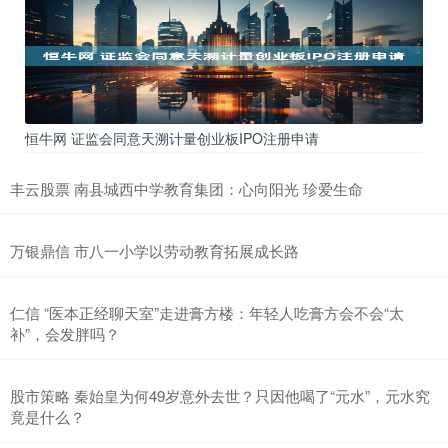
恒牛网 证监会同意天溯计量创业板IPO注册申请
丰云股票 南县城西中学教育集团：心向阳光 珍爱生命
万银鼎信 市八一小学以劳动教育拓展成长路
仁信 “医本正经聊天室”走进膏方楼：年轻人吃膏方会不会“太
补”，会发胖吗？
股市策略 秦始皇为何49岁意外去世？只因他喝了“元水”，元水究
竟是什么？