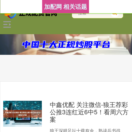
加配网 相关话题
中鑫优配 关注微信-狼王荐彩
公推3连红近6中5！看周六方
案
狼王深耕足坛十载有余，熟读兵书战