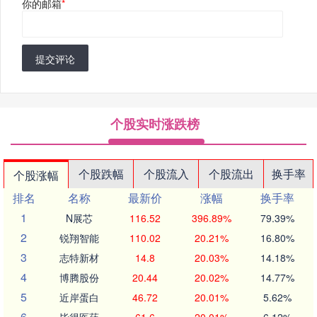
你的邮箱
*
提交评论
个股实时涨跌榜
个股跌幅
个股流入
个股流出
换手率
个股涨幅
排名
名称
最新价
涨幅
换手率
1
N展芯
116.52
396.89%
79.39%
2
锐翔智能
110.02
20.21%
16.80%
3
志特新材
14.8
20.03%
14.18%
4
博腾股份
20.44
20.02%
14.77%
5
近岸蛋白
46.72
20.01%
5.62%
6
毕得医药
61.6
20.01%
6.12%