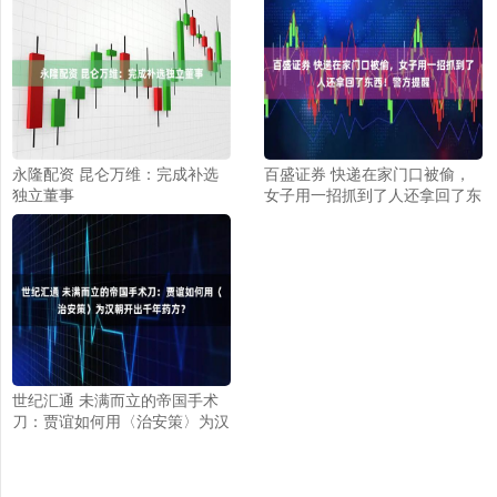
永隆配资 昆仑万维：完成补选
百盛证券 快递在家门口被偷，
独立董事
女子用一招抓到了人还拿回了东
西！警方提醒
世纪汇通 未满而立的帝国手术
刀：贾谊如何用〈治安策〉为汉
朝开出千年药方？