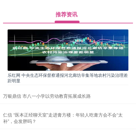
推荐资讯
乐红网 中央生态环保督察通报河北廊坊辛集等地农村污染治理差
距明显
万银鼎信 市八一小学以劳动教育拓展成长路
仁信 “医本正经聊天室”走进膏方楼：年轻人吃膏方会不会“太
补”，会发胖吗？