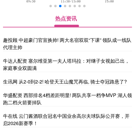
热点资讯
趣投顾 中超豪门官宣换帅! 两大名宿双双“下课” 领队成一线队
代理主帅
牛达人配资 塞尔维亚第一夫人塔玛拉：对继子女视如己出，
家庭事业双圆满
生讯网 从2-0到2-2! 哈登天王山魔咒再临, 骑士夺冠路悬了?
华盛配资 西部排名4档差距明显! 两队共享一档争MVP 湖人领
跑二档火箭要掉队
牛在线 云门酱酒联合冠名中国业余高尔夫球队际公开赛，开
启2026新赛季！