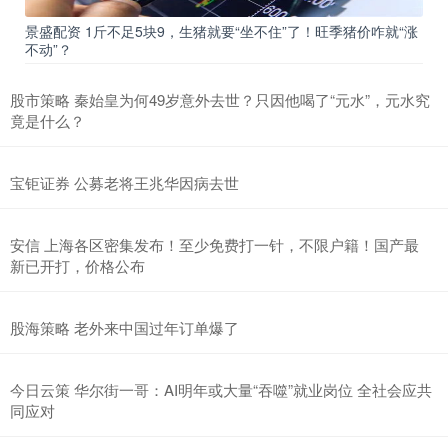
景盛配资 1斤不足5块9，生猪就要“坐不住”了！旺季猪价咋就“涨
不动”？
股市策略 秦始皇为何49岁意外去世？只因他喝了“元水”，元水究
竟是什么？
宝钜证券 公募老将王兆华因病去世
安信 上海各区密集发布！至少免费打一针，不限户籍！国产最
新已开打，价格公布
股海策略 老外来中国过年订单爆了
今日云策 华尔街一哥：AI明年或大量“吞噬”就业岗位 全社会应共
同应对