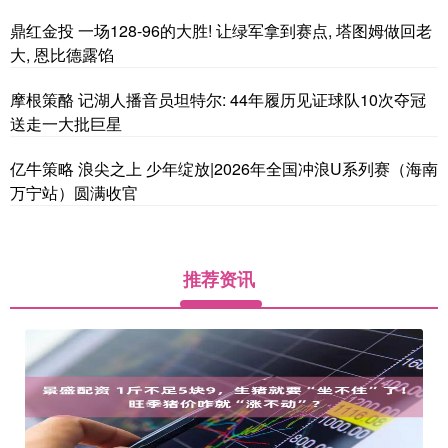
鼎红金投 一场128-96的大胜! 让绿军拿到赛点, 塔图姆做回老
大, 恩比德露馅
摩根策酪 记湖人播音员坦特尔: 44年履历见证球队10次夺冠
送走一大批巨星
亿牛策略 浪尖之上 少年绽放|2026年全国冲浪U系列赛（海南
万宁站）圆满收官
推荐资讯