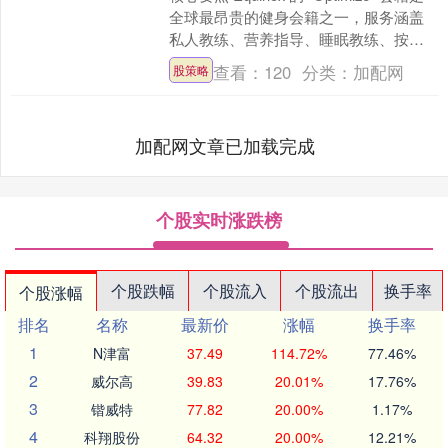
全球最昂贵的健身会籍之一，服务涵盖
私人教练、营养指导、睡眠教练、按摩
理疗以及 “健康管家” 等全套项目....
查看：
120
分类：
加配网
股策略
加配网文章已加载完成
个股实时涨跌榜
个股跌幅
个股流入
个股流出
换手率
个股涨幅
排名
名称
最新价
涨幅
换手率
1
N津富
37.49
114.72%
77.46%
2
威尔高
39.83
20.01%
17.76%
3
锴威特
77.82
20.00%
1.17%
4
科翔股份
64.32
20.00%
12.21%