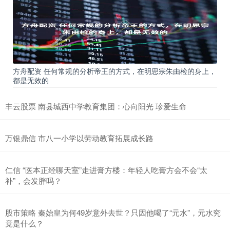
方舟配资 任何常规的分析帝王的方式，在明思宗朱由检的身上，
都是无效的
丰云股票 南县城西中学教育集团：心向阳光 珍爱生命
万银鼎信 市八一小学以劳动教育拓展成长路
仁信 “医本正经聊天室”走进膏方楼：年轻人吃膏方会不会“太
补”，会发胖吗？
股市策略 秦始皇为何49岁意外去世？只因他喝了“元水”，元水究
竟是什么？