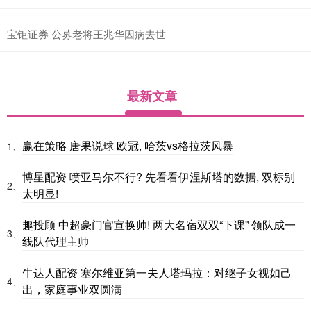
宝钜证券 公募老将王兆华因病去世
最新文章
赢在策略 唐果说球 欧冠, 哈茨vs格拉茨风暴
1、
博星配资 喷亚马尔不行? 先看看伊涅斯塔的数据, 双标别
2、
太明显!
趣投顾 中超豪门官宣换帅! 两大名宿双双“下课” 领队成一
3、
线队代理主帅
牛达人配资 塞尔维亚第一夫人塔玛拉：对继子女视如己
4、
出，家庭事业双圆满