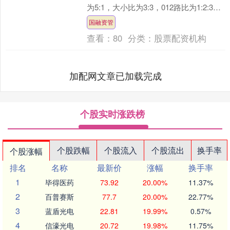
为5:1，大小比为3:3，012路比为1:2:3，
和值为89，跨....
国融资管
查看：
80
分类：
股票配资机构
加配网文章已加载完成
个股实时涨跌榜
个股跌幅
个股流入
个股流出
换手率
个股涨幅
排名
名称
最新价
涨幅
换手率
1
毕得医药
73.92
20.00%
11.37%
2
百普赛斯
77.7
20.00%
22.77%
3
蓝盾光电
22.81
19.99%
0.57%
4
信濠光电
20.72
19.98%
11.75%