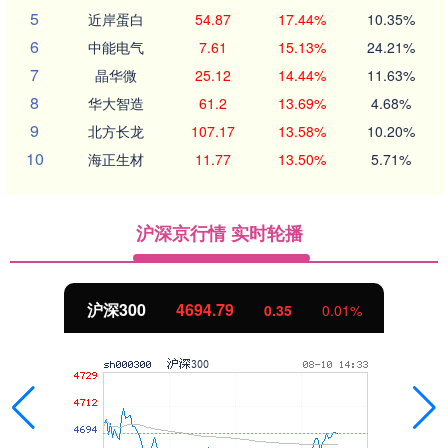
5
近岸蛋白
54.87
17.44%
10.35%
6
中能电气
7.61
15.13%
24.21%
7
晶华微
25.12
14.44%
11.63%
8
华大智造
61.2
13.69%
4.68%
9
北方长龙
107.17
13.58%
10.20%
10
海正生材
11.77
13.50%
5.71%
沪深京行情 实时轮播
北证50
1124.13
%
-10.12
-0.89