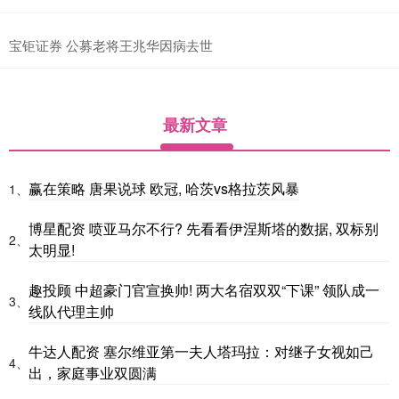
宝钜证券 公募老将王兆华因病去世
最新文章
赢在策略 唐果说球 欧冠, 哈茨vs格拉茨风暴
1、
博星配资 喷亚马尔不行? 先看看伊涅斯塔的数据, 双标别
2、
太明显!
趣投顾 中超豪门官宣换帅! 两大名宿双双“下课” 领队成一
3、
线队代理主帅
牛达人配资 塞尔维亚第一夫人塔玛拉：对继子女视如己
4、
出，家庭事业双圆满