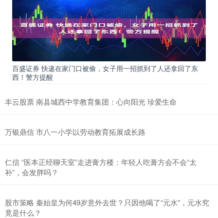
百盛证券 快递在家门口被偷，女子用一招抓到了人还拿回了东
西！警方提醒
丰云股票 南县城西中学教育集团：心向阳光 珍爱生命
万银鼎信 市八一小学以劳动教育拓展成长路
仁信 “医本正经聊天室”走进膏方楼：年轻人吃膏方会不会“太
补”，会发胖吗？
股市策略 秦始皇为何49岁意外去世？只因他喝了“元水”，元水究
竟是什么？