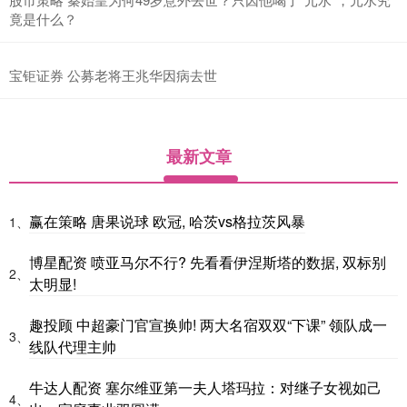
竟是什么？
宝钜证券 公募老将王兆华因病去世
最新文章
赢在策略 唐果说球 欧冠, 哈茨vs格拉茨风暴
1、
博星配资 喷亚马尔不行? 先看看伊涅斯塔的数据, 双标别
2、
太明显!
趣投顾 中超豪门官宣换帅! 两大名宿双双“下课” 领队成一
3、
线队代理主帅
牛达人配资 塞尔维亚第一夫人塔玛拉：对继子女视如己
4、