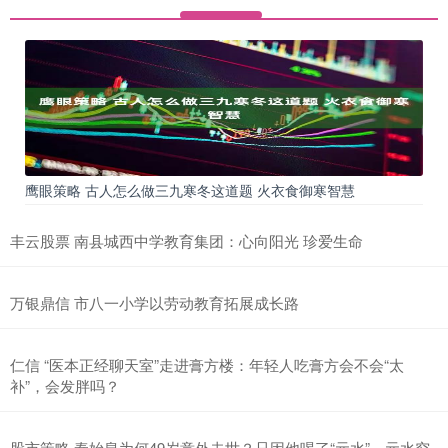
鹰眼策略 古人怎么做三九寒冬这道题 火衣食御寒智慧
丰云股票 南县城西中学教育集团：心向阳光 珍爱生命
万银鼎信 市八一小学以劳动教育拓展成长路
仁信 “医本正经聊天室”走进膏方楼：年轻人吃膏方会不会“太
补”，会发胖吗？
股市策略 秦始皇为何49岁意外去世？只因他喝了“元水”，元水究