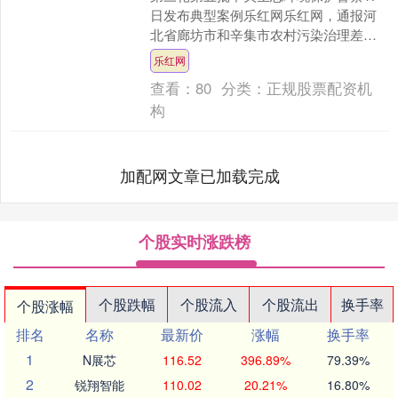
日发布典型案例乐红网乐红网，通报河
北省廊坊市和辛集市农村污染治理差距
明显乐红网，污水治理不到位，畜禽粪
乐红网
污乱堆乱排、垃圾违法倾....
查看：
80
分类：
正规股票配资机
构
加配网文章已加载完成
个股实时涨跌榜
个股跌幅
个股流入
个股流出
换手率
个股涨幅
排名
名称
最新价
涨幅
换手率
1
N展芯
116.52
396.89%
79.39%
2
锐翔智能
110.02
20.21%
16.80%